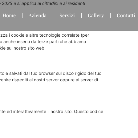
2025 e si applica ai cittadini e ai residenti
Home
Azienda
Servizi
Gallery
Contatti
lizza i cookie e altre tecnologie correlate (per
o anche inseriti da terze parti che abbiamo
ie sul nostro sito web.
to e salvati dal tuo browser sul disco rigido del tuo
enire rispediti ai nostri server oppure ai server di
te ed interattivamente il nostro sito. Questo codice