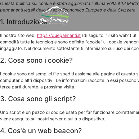
Questa politica sui cookie è stata aggiornata l'ultima volta il 12 Marzo 
permanenti legali dello Spazio Economico Europeo e della Svizzera.
1. Introduzione
Il nostro sito web,
https://duepalmenti.it
(di seguito: "il sito web") uti
comodità tutte le tecnologie sono definite "cookie"). I cookie vengon
ingaggiato. Nel documento sottostante ti informiamo sull'uso dei cook
2. Cosa sono i cookie?
I cookie sono dei semplici file spediti assieme alle pagine di questo si
computer o altri dispositivi. Le informazioni raccolte in essi possono v
terze parti durante la prossima visita.
3. Cosa sono gli script?
Uno script è un pezzo di codice usato per far funzionare correttamen
viene eseguito sui nostri server o sul tuo dispositivo.
4. Cos'è un web beacon?