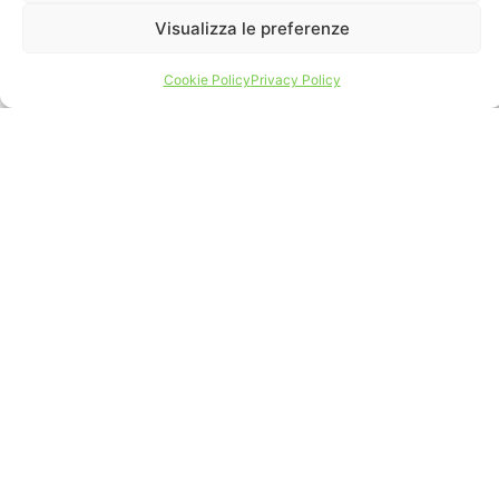
Visualizza le preferenze
Cookie Policy
Privacy Policy
Nel cuore della Sicilia orientale, a Pedara,
nasce
Due Palmenti
, un’azienda agricola che
unisce tradizione e innovazione per offrire il
meglio dei
prodotti tipici siciliani
. Dalla
produzione alla commercializzazione, ogni
fase viene seguita con scrupolosa attenzione
per garantire ai nostri clienti
qualità,
autenticità e gusto ineguagliabile
.
Crediamo nell’
innovazione
come motore di