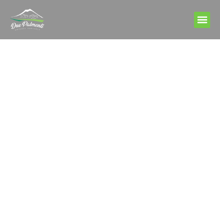
SAPORI DI SICILIA
Esplora il nostro
mondo: scopri Due
Palmenti,
la passione per la terra
al servizio dei
consumatori e
dell’ambiente
Prodotti